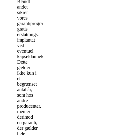
Blandt
andet
sikrer
vores
garantiprogram
gratis
erstatnings-
implantat
ved
eventuel
kapseldannelse.
Dette
gælder
ikke kun i
et
begrænset
antal år,
som hos
andre
producenter,
men er
derimod
en garanti,
der gælder
hele