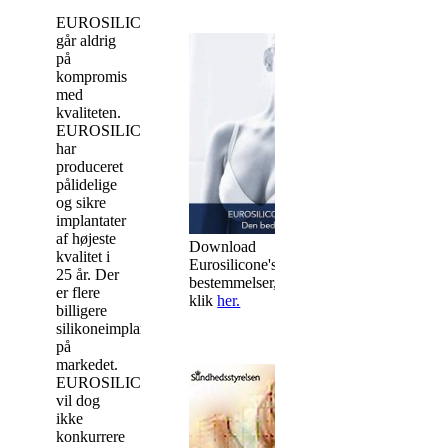
EUROSILICONE
går aldrig
på
kompromis
med
kvaliteten.
EUROSILICONE
har
produceret
pålidelige
og sikre
implantater
af højeste
Download
kvalitet i
Eurosilicone's garanti
25 år. Der
bestemmelser,
er flere
klik
her.
billigere
silikoneimplantater
på
markedet.
EUROSILICONE
vil dog
ikke
konkurrere