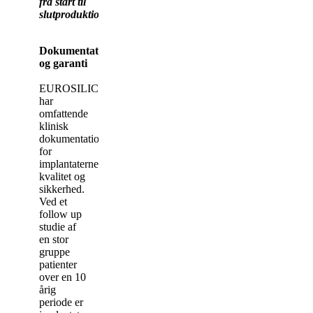
fra start til
slutproduktion.
Dokumentation
og garanti
EUROSILICONE
har
omfattende
klinisk
dokumentation
for
implantaternes
kvalitet og
sikkerhed.
Ved et
follow up
studie af
en stor
gruppe
patienter
over en 10
årig
periode er