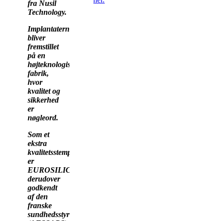
fra Nusil
Technology.
Implantaterne
bliver
fremstillet
på en
højteknologisk
fabrik,
hvor
kvalitet og
sikkerhed
er
nøgleord.
Som et
ekstra
kvalitetsstempel
er
EUROSILICONE
derudover
godkendt
af den
franske
sundhedsstyrelse