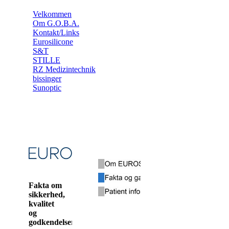
Velkommen
Om G.O.B.A.
Kontakt/Links
Eurosilicone
S&T
STILLE
RZ Medizintechnik
bissinger
Sunoptic
Fakta om
sikkerhed,
kvalitet
og
godkendelser: