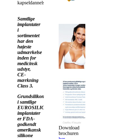
kapseldannelse.
Samtlige
implantater
i
sortimentet
har den
højeste
udmærkelse
inden for
medicinsk
udstyr,
CE-
mærkning
Class 3.
Grundsilikonen
i samtlige
EUROSILICONE
implantater
er FDA-
godkendt
Download
amerikansk
brochuren
silikone
her.