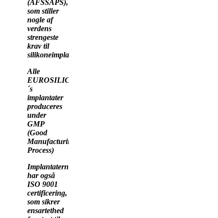
(AFSSAPS),
som stiller
nogle af
verdens
strengeste
krav til
silikoneimplantater.
Alle
EUROSILICONE
´s
implantater
produceres
under
GMP
(Good
Manufacturing
Process)
Implantaterne
har også
ISO 9001
certificering,
som sikrer
ensartethed