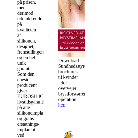
på prisen,
men
derimod
udelukkende
på
kvaliteten
af
silikonen,
designet,
fremstillingen
og en hel
Download
unik
Sundhedsstyrelsens
garanti.
brochure -
Som den
til kvinder
eneste
, der
producent
overvejer
giver
brystforstørrende
EUROSILICONE
operation
livstidsgaranti
her.
på alle
silikoneimplantater
og gratis
erstatnings-
implantat
ved