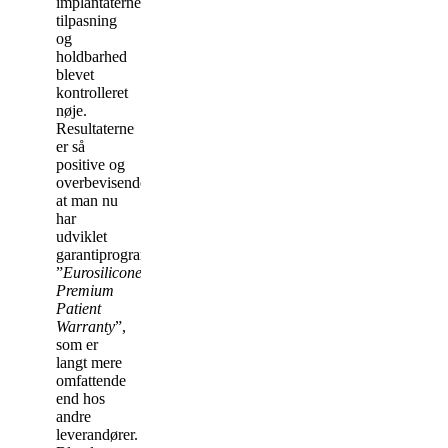
implantaternes
tilpasning
og
holdbarhed
blevet
kontrolleret
nøje.
Resultaterne
er så
positive og
overbevisende,
at man nu
har
udviklet
garantiprogrammet
”
Eurosilicone
Premium
Patient
Warranty
”,
som er
langt mere
omfattende
end hos
andre
leverandører.