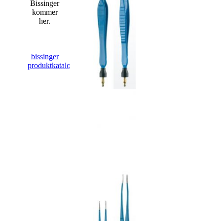
Bissinger
kommer
her.
bissinger
produktkatalog.