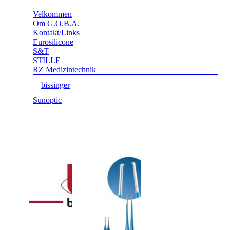
Velkommen
Om G.O.B.A.
Kontakt/Links
Eurosilicone
S&T
STILLE
RZ Medizintechnik
bissinger
Sunoptic